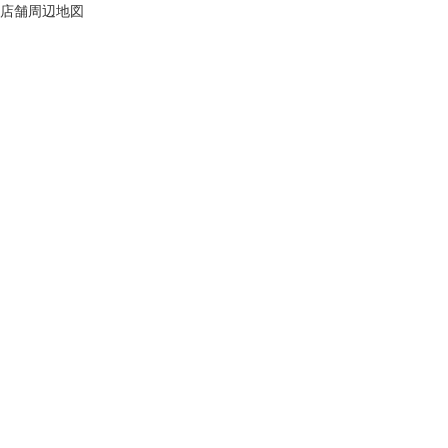
店舗周辺地図
ハー
水