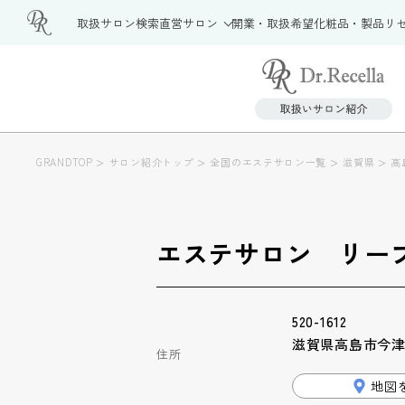
取扱サロン検索
直営サロン
開業・取扱希望
化粧品・製品
リ
>
>
>
>
GRANDTOP
サロン紹介トップ
全国のエステサロン一覧
滋賀県
高
エステサロン リー
520-1612
滋賀県高島市今津町
住所
地図