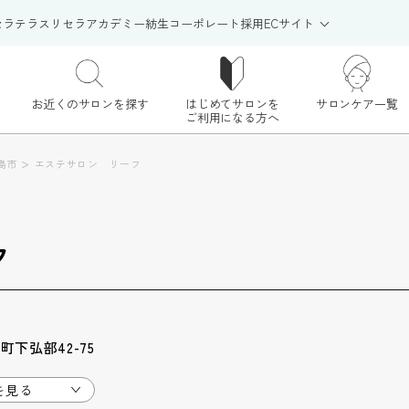
セラテラス
リセラアカデミー
紡生
コーポレート
採用
ECサイト
お近くのサロンを探す
はじめてサロンを
サロンケア一覧
ご利用になる方へ
>
島市
エステサロン リーフ
フ
下弘部42-75
を見る