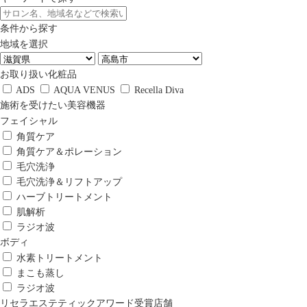
条件から探す
地域を選択
お取り扱い化粧品
ADS
AQUA VENUS
Recella Diva
施術を受けたい美容機器
フェイシャル
角質ケア
角質ケア＆ポレーション
毛穴洗浄
毛穴洗浄＆リフトアップ
ハーブトリートメント
肌解析
ラジオ波
ボディ
水素トリートメント
まこも蒸し
ラジオ波
リセラエステティックアワード受賞店舗