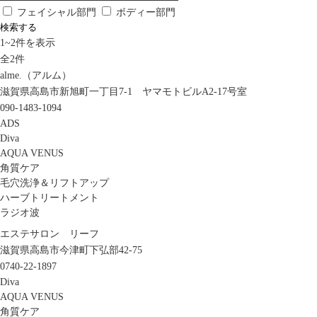
フェイシャル部門
ボディー部門
検索する
1
~
2
件を表示
全
2
件
alme.（アルム）
滋賀県高島市新旭町一丁目7-1 ヤマモトビルA2-17号室
090-1483-1094
ADS
Diva
AQUA VENUS
角質ケア
毛穴洗浄＆リフトアップ
ハーブトリートメント
ラジオ波
エステサロン リーフ
滋賀県高島市今津町下弘部42-75
0740-22-1897
Diva
AQUA VENUS
角質ケア