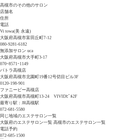
高槻市のその他のサロン
店舗名
住所
電話
Vi towa(美 永遠)
大阪府高槻市富田丘町7-12
080-9281-6182
無添加サロン uca
大阪府高槻市大手町3-17
070ｰ8571ｰ1149
パトラ高槻店
大阪府高槻市北園町19番12号切目ビル3F
0120-198-901
ファニービー高槻店
大阪府高槻市高槻町13-24 VIVIDﾋﾞﾙ2F
最寄り駅：JR高槻駅
072-681-5580
同じ地域のエステサロン一覧
大阪府のエステサロン一覧
高槻市のエステサロン一覧
電話予約
072-685-1500