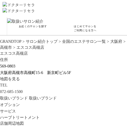
お近くのサロンを探す
はじめてサロンを
サロ
ご利用になる方へ
GRANDTOP
>
サロン紹介トップ
>
全国のエステサロン一覧
>
大阪府
>
角質
高槻市
>
エスコス高槻店
エスコス高槻店
毛穴
ハー
住所
水
569-0803
大阪府高槻市高槻町15-6 新京町ビル5F
地図を見る
TEL
072-685-1500
取扱いブランド
取扱いブランド
オプション
サービス
ハーブトリートメント
店舗周辺地図