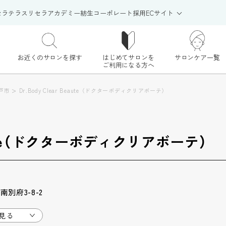
セラテラス
リセラアカデミー
紡生
コーポレート
採用
ECサイト
お近くのサロンを探す
はじめてサロンを
サロンケア一覧
ご利用になる方へ
>
戸市
Dr.Body Clear Beaute（ドクターボディクリアボーテ）
Beaute（ドクターボディクリアボーテ）
別府3-8-2
見る