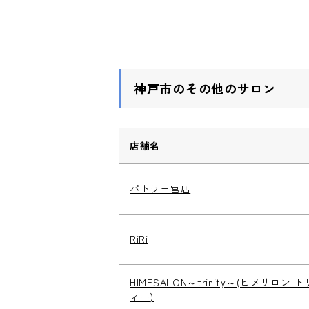
神戸市のその他のサロン
店舗名
パトラ三宮店
RiRi
HIMESALON～trinity～(ヒメサロン 
ィー)