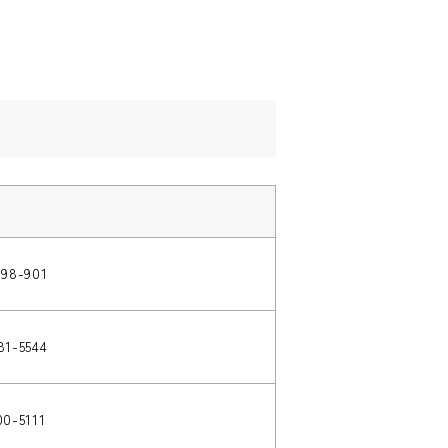
198-901
81-5544
00-5111