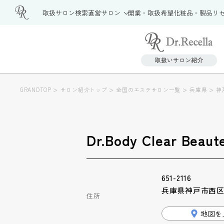
取扱サロン検索
直営サロン
開業・取扱希望
化粧品・製品
リ
>
>
>
>
GRANDTOP
サロン紹介トップ
全国のエステサロン一覧
兵庫県
神
Dr.Body Clear 
651-2116
兵庫県神戸市西区南
住所
地図を