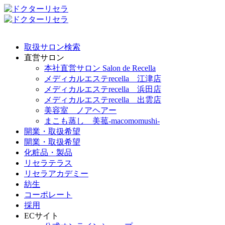
取扱サロン検索
直営サロン
本社直営サロン Salon de Recella
メディカルエステrecella 江津店
メディカルエステrecella 浜田店
メディカルエステrecella 出雲店
美容室 ノアヘアー
まこも蒸し 美菰-macomomushi-
開業・取扱希望
開業・取扱希望
化粧品・製品
リセラテラス
リセラアカデミー
紡生
コーポレート
採用
ECサイト