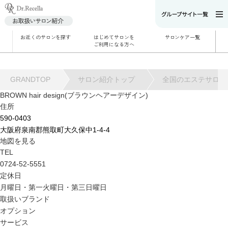
お近くのサロンを探す
はじめてサロンを
サロンケア一覧
サロンでのケアメニ
ご利用になる方へ
ュー
施術別で探す
お悩み別で探す
角質ケア
角質ケア｜ポレーシ
GRANDTOP
サロン紹介トップ
全国のエステサロン
ョン
毛穴洗浄
BROWN hair design(ブラウンヘアーデザイン)
毛穴洗浄＆リフトア
住所
ップ
ハーブトリートメン
590-0403
ト
肌解析
大阪府泉南郡熊取町大久保中1-4-4
水素トリートメント
地図を見る
まこも蒸し
ラジオ波
TEL
血流チェック
0724-52-5551
定休日
月曜日・第一火曜日・第三日曜日
取扱いブランド
オプション
サービス