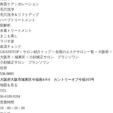
角質ケア｜ポレーション
毛穴洗浄
毛穴洗浄＆リフトアップ
ハーブトリートメント
肌解析
水素トリートメント
まこも蒸し
ラジオ波
血流チェック
GRANDTOP
>
サロン紹介トップ
>
全国のエステサロン一覧
>
大阪府
>
大阪市
>
城東区
>
小顔矯正サロン ブランソワン
小顔矯正サロン ブランソワン
住所
536-0003
大阪府大阪市城東区今福南4-8-6 カントリーオブ今福103号
地図を見る
TEL
06-6180-8284
営業時間
10：00～20：00