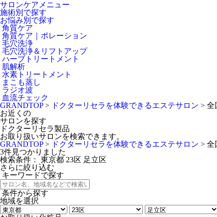
サロンケアメニュー
施術別で探す
お悩み別で探す
角質ケア
角質ケア｜ポレーション
毛穴洗浄
毛穴洗浄＆リフトアップ
ハーブトリートメント
肌解析
水素トリートメント
まこも蒸し
ラジオ波
血流チェック
GRANDTOP
>
ドクターリセラを体験できるエステサロン
>
全
お近くの
サロンを探す
ドクターリセラ製品
お取り扱いサロンを検索できます。
GRANDTOP
>
ドクターリセラを体験できるエステサロン
>
全
3
件見つかりました
検索条件：
東京都
23区
足立区
さらに絞り込む
キーワードで探す
条件から探す
地域を選択