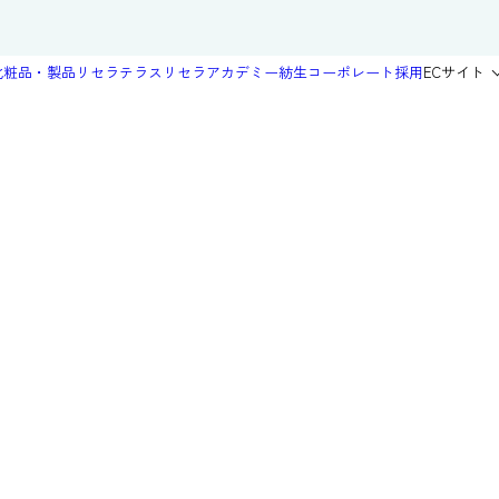
化粧品・製品
リセラテラス
リセラアカデミー
紡生
コーポレート
採用
ECサイト