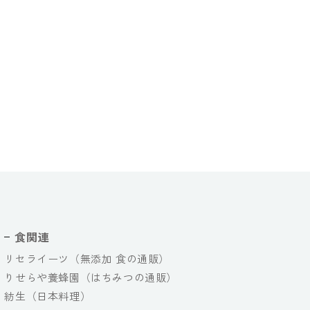
食関連
リセライーツ（無添加 食の通販）
りせらや養蜂園（はちみつの通販）
紡生（日本料理）