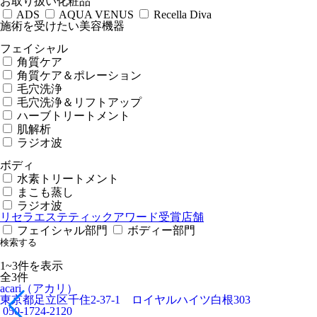
お取り扱い化粧品
ADS
AQUA VENUS
Recella Diva
施術を受けたい美容機器
フェイシャル
角質ケア
角質ケア＆ポレーション
毛穴洗浄
毛穴洗浄＆リフトアップ
ハーブトリートメント
肌解析
ラジオ波
ボディ
水素トリートメント
まこも蒸し
ラジオ波
リセラエステティックアワード受賞店舗
フェイシャル部門
ボディー部門
検索する
1
~
3
件を表示
全
3
件
acari（アカリ）
東京都足立区千住2-37-1 ロイヤルハイツ白根303
050-1724-2120