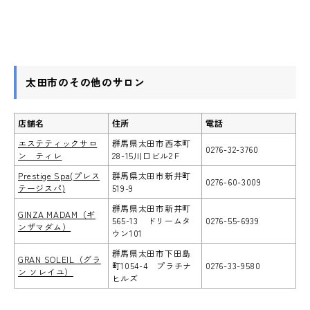
太田市のその他のサロン
店舗名
住所
電話
エステティックサロ
群馬県太田市西本町
0276-32-3760
ン ティレ
28-15川口ビル2Ｆ
Prestige Spa(プレス
群馬県太田市新井町
0276-60-3009
テージスパ)
519-9
群馬県太田市新井町
GINZA MADAM（ギ
565-13 ドリームタ
0276-55-6939
ンザマダム）
ウン101
群馬県太田市下田島
GRAN SOLEIL（グラ
町1054-4 プラチナ
0276-33-9580
ン ソレイユ）
ヒルズ