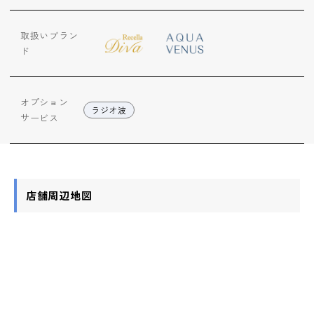
ップ
取扱いブラン
ハーブトリートメン
ド
ト
オプション
肌解析
ラジオ波
サービス
水素トリートメント
店舗周辺地図
まこも蒸し
ラジオ波
血流チェック