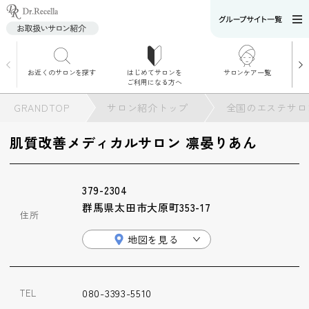
お近くのサロンを探す
はじめてサロンを
サロンケア一覧
サロンでのケアメニ
ご利用になる方へ
ュー
施術別で探す
GRANDTOP
サロン紹介トップ
全国のエステサロ
お悩み別で探す
肌質改善メディカルサロン 凛晏りあん
角質ケア
379-2304
角質ケア｜ポレーシ
群馬県太田市大原町353-17
ョン
住所
地図を見る
毛穴洗浄
080-3393-5510
TEL
毛穴洗浄＆リフトア