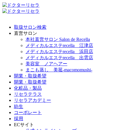
取扱サロン検索
直営サロン
本社直営サロン Salon de Recella
メディカルエステrecella 江津店
メディカルエステrecella 浜田店
メディカルエステrecella 出雲店
美容室 ノアヘアー
まこも蒸し 美菰-macomomushi-
開業・取扱希望
開業・取扱希望
化粧品・製品
リセラテラス
リセラアカデミー
紡生
コーポレート
採用
ECサイト