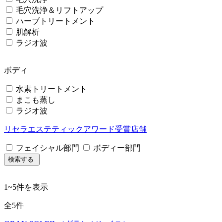
毛穴洗浄＆リフトアップ
ハーブトリートメント
肌解析
ラジオ波
ボディ
水素トリートメント
まこも蒸し
ラジオ波
リセラエステティックアワード受賞店舗
フェイシャル部門
ボディー部門
検索する
1
~
5
件を表示
全
5
件