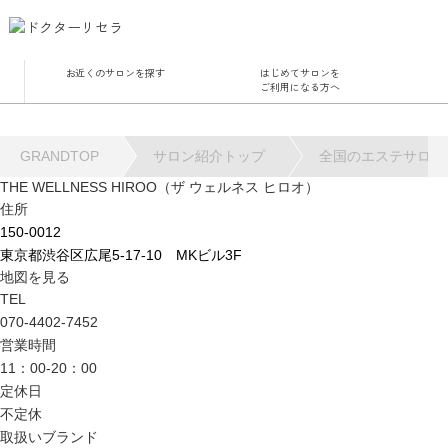
お近くのサロンを探す
はじめてサロンを
サロ
ご利用になる方へ
角質
GRANDTOP
サロン紹介トップ
全国のエステサロン
毛穴
ハー
THE WELLNESS HIROO（ザ ウェルネス ヒロオ）
住所
水
150-0012
東京都渋谷区広尾5-17-10 MKビル3F
地図を見る
TEL
070-4402-7452
営業時間
11：00-20：00
定休日
不定休
取扱いブランド