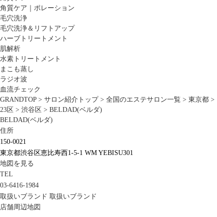
角質ケア｜ポレーション
毛穴洗浄
毛穴洗浄＆リフトアップ
ハーブトリートメント
肌解析
水素トリートメント
まこも蒸し
ラジオ波
血流チェック
GRANDTOP
>
サロン紹介トップ
>
全国のエステサロン一覧
>
東京都
>
23区
>
渋谷区
>
BELDAD(ベルダ)
BELDAD(ベルダ)
住所
150-0021
東京都渋谷区恵比寿西1-5-1 WM YEBISU301
地図を見る
TEL
03-6416-1984
取扱いブランド
取扱いブランド
店舗周辺地図