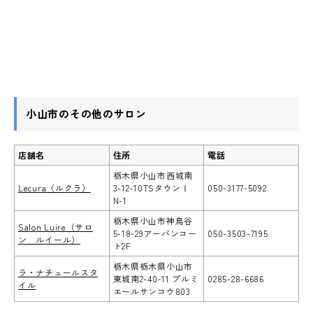
小山市のその他のサロン
店舗名
住所
電話
栃木県小山市西城南
Lecura（ルクラ）
3-12-10TSタウンⅠ
050-3177-5092
N-1
栃木県小山市神鳥谷
Salon Luire（サロ
5-18-29アーバンコー
050-3503-7195
ン ルイール）
ト2F
栃木県栃木県小山市
ラ・ナチュールスタ
東城南2-40-11 プルミ
0285-28-6686
イル
エールサンコウ803