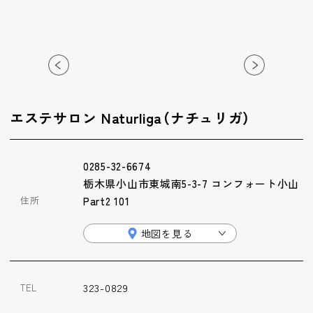
ップ
ハーブトリートメン
ト
肌解析
エステサロン Naturliga（ナチュリガ）
水素トリートメント
0285-32-6674
栃木県小山市東城南5-3-7 コンフォート小山
まこも蒸し
住所
Part2 101
地図を見る
ラジオ波
323-0829
TEL
血流チェック