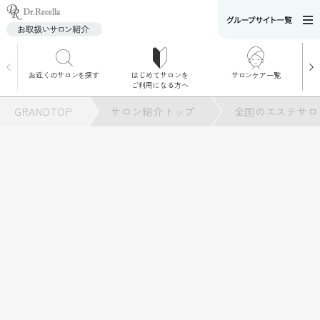
お近くのサロンを探す
はじめてサロンを
サロンケア一覧
サロンでのケアメニ
ご利用になる方へ
ュー
施術別で探す
GRANDTOP
サロン紹介トップ
全国のエステサロ
お悩み別で探す
角質ケア
角質ケア｜ポレーシ
ョン
毛穴洗浄
毛穴洗浄＆リフトア