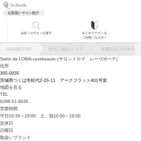
お近くのサロンを探す
はじめてサロンを
サロ
ご利用になる方へ
GRANDTOP
サロン紹介トップ
全国のエステサロン
Salon de LOMA-ravebeaute-(サロンドロマ レーヴボーテ)
住所
305-0035
茨城県つくば市松代2-25-11 アークフラット401号室
角質
地図を見る
TEL
0298-51-8535
営業時間
平日10:30～19:00 土、祝10:00～18:00
定休日
毛穴
日曜日
取扱いブランド