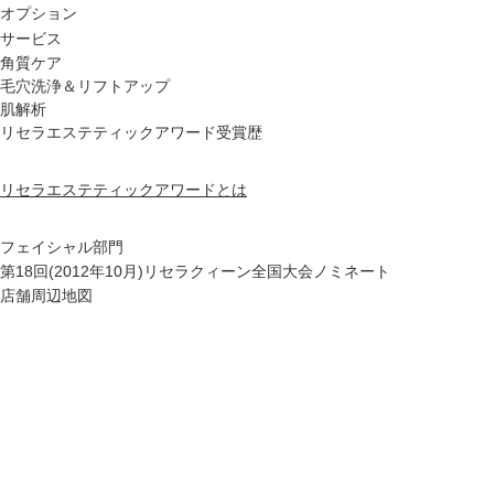
オプション
ハー
サービス
角質ケア
毛穴洗浄＆リフトアップ
肌解析
リセラエステティックアワード受賞歴
水
リセラエステティックアワードとは
フェイシャル部門
第18回(2012年10月)リセラクィーン全国大会ノミネート
店舗周辺地図