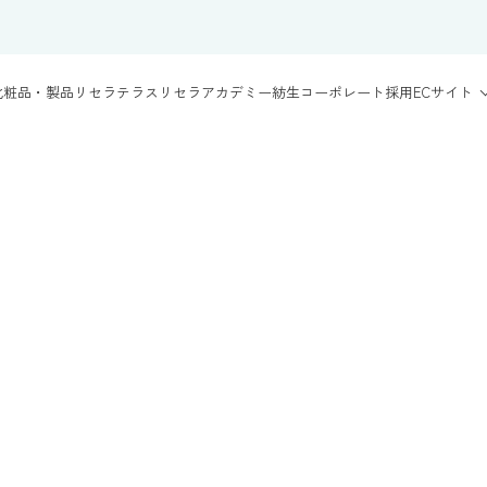
化粧品・製品
リセラテラス
リセラアカデミー
紡生
コーポレート
採用
ECサイト