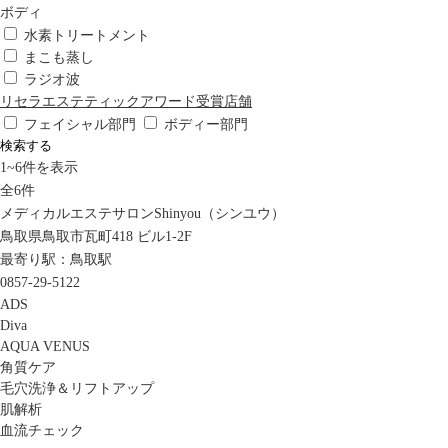
ボディ
水素トリートメント
まこも蒸し
ラジオ波
リセラエステティックアワード受賞店舗
フェイシャル部門
ボディー部門
検索する
1
~
6
件を表示
全
6
件
メディカルエステサロンShinyou（シンユウ）
鳥取県鳥取市瓦町418 ビル1-2F
最寄り駅：鳥取駅
0857-29-5122
ADS
Diva
AQUA VENUS
角質ケア
毛穴洗浄＆リフトアップ
肌解析
血流チェック