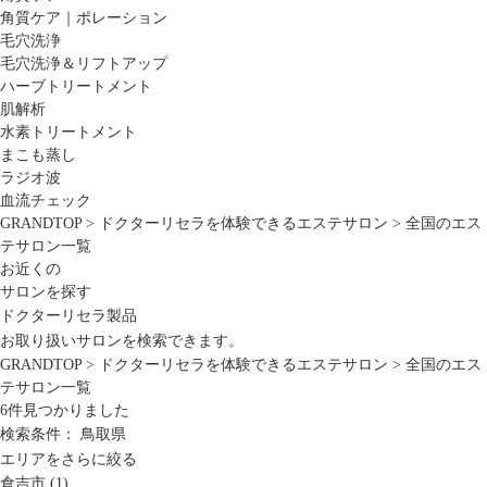
角質ケア｜ポレーション
毛穴洗浄
毛穴洗浄＆リフトアップ
ハーブトリートメント
肌解析
水素トリートメント
まこも蒸し
ラジオ波
血流チェック
GRANDTOP
>
ドクターリセラを体験できるエステサロン
>
全国のエス
テサロン一覧
お近くの
サロンを探す
ドクターリセラ製品
お取り扱いサロンを検索できます。
GRANDTOP
>
ドクターリセラを体験できるエステサロン
>
全国のエス
テサロン一覧
6
件見つかりました
検索条件：
鳥取県
エリアをさらに絞る
倉吉市 (1)