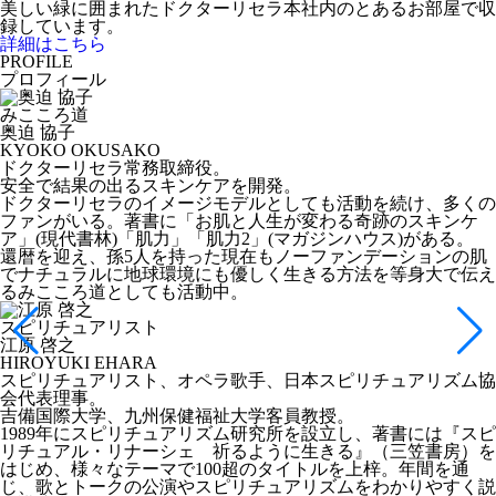
美しい緑に囲まれたドクターリセラ本社内のとあるお部屋で収
録しています。
詳細はこちら
PROFILE
プロフィール
みこころ道
奥迫 協子
KYOKO OKUSAKO
ドクターリセラ常務取締役。
安全で結果の出るスキンケアを開発。
ドクターリセラのイメージモデルとしても活動を続け、多くの
ファンがいる。著書に「お肌と人生が変わる奇跡のスキンケ
ア」(現代書林)「肌力」「肌力2」(マガジンハウス)がある。
還暦を迎え、孫5人を持った現在もノーファンデーションの肌
でナチュラルに地球環境にも優しく生きる方法を等身大で伝え
るみこころ道としても活動中。
スピリチュアリスト
江原 啓之
HIROYUKI EHARA
スピリチュアリスト、オペラ歌手、日本スピリチュアリズム協
会代表理事。
吉備国際大学、九州保健福祉大学客員教授。
1989年にスピリチュアリズム研究所を設立し、著書には『スピ
リチュアル・リナーシェ 祈るように生きる』（三笠書房）を
はじめ、様々なテーマで100超のタイトルを上梓。年間を通
じ、歌とトークの公演やスピリチュアリズムをわかりやすく説