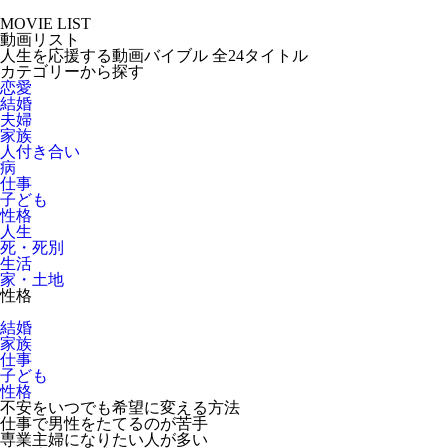
MOVIE LIST
動画リスト
人生を応援する動画バイブル 全24タイトル
カテゴリーから探す
恋愛
結婚
夫婦
家族
人付き合い
病
仕事
子ども
性格
人生
死・死別
生活
家・土地
性格
結婚
家族
仕事
子ども
性格
不安をいつでも希望に変える方法
仕事で男性をたてるのが苦手
専業主婦になりたい人が多い