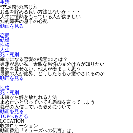
生活
“充足感”の感じ方
お金を貯める良い方法はないか・・・
人生に情熱をもっている人が羨ましい
知的障害の息子の心配
動画を見る
恋愛
結婚
性格
人生
死・死別
幸せになる恋愛の極意○○とは？
男運が悪い私。素敵な男性の見分け方が知りたい
自分を愛せない、他人が羨ましく思う
最愛の人が他界、どうしたら心が癒やされるのか
動画を見る
性格
死・死別
未練から解き放たれる方法
止めたいと思っていても愚痴を言ってしまう
義母の入信している教えについて
動画を見る
TOPへもどる
LOCATION
収録ロケーション
動画番組『ミューズへの伝言』は、