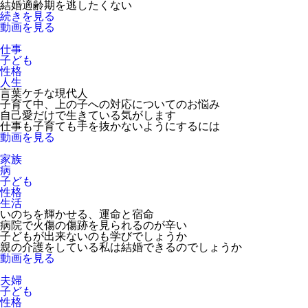
結婚適齢期を逃したくない
続きを見る
動画を見る
仕事
子ども
性格
人生
言葉ケチな現代人
子育て中、上の子への対応についてのお悩み
自己愛だけで生きている気がします
仕事も子育ても手を抜かないようにするには
動画を見る
家族
病
子ども
性格
生活
いのちを輝かせる、運命と宿命
病院で火傷の傷跡を見られるのが辛い
子どもが出来ないのも学びでしょうか
親の介護をしている私は結婚できるのでしょうか
動画を見る
夫婦
子ども
性格