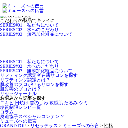
こだわりの製品で
キレイに
こだわりの製品でキレイに
SERIES#01 私たちについて
SERIES#02 水へのこだわり
SERIES#03 無添加化粧品について
SERIES#01 私たちについて
SERIES#02 水へのこだわり
SERIES#03 無添加化粧品について
リフティング認定者在籍サロンを探す
リフティング認定とは？
肌改善のプロがいるサロンを探す
肌改善のプロとは？
リセラジャーナル
お悩みから記事を探す
ニキビ
日焼け
首のしわ
敏感肌
たるみ
シミ
糖質制限レシピ一覧
コラム
奥迫協子スペシャルコンテンツ
ミューズへの伝言
GRANDTOP
>
リセラテラス
>
ミューズへの伝言
>
性格