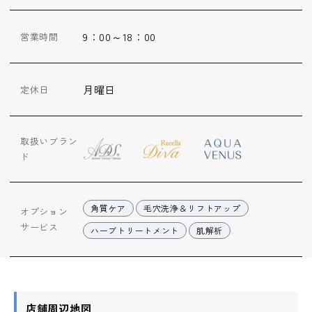
ップ
9：00～18：00
営業時間
ハーブトリートメン
ト
月曜日
定休日
肌解析
取扱いブラン
水素トリートメント
ド
まこも蒸し
角質ケア
毛穴洗浄＆リフトアップ
オプション
サービス
ハーブトリートメント
肌解析
ラジオ波
血流チェック
店舗周辺地図