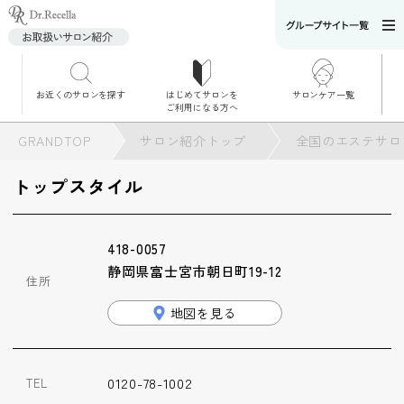
お近くのサロンを探す
はじめてサロンを
サロンケア一覧
サロンでのケアメニ
ご利用になる方へ
ュー
施術別で探す
GRANDTOP
サロン紹介トップ
全国のエステサロ
お悩み別で探す
トップスタイル
角質ケア
418-0057
角質ケア｜ポレーシ
静岡県富士宮市朝日町19-12
ョン
住所
地図を見る
毛穴洗浄
0120-78-1002
TEL
毛穴洗浄＆リフトア