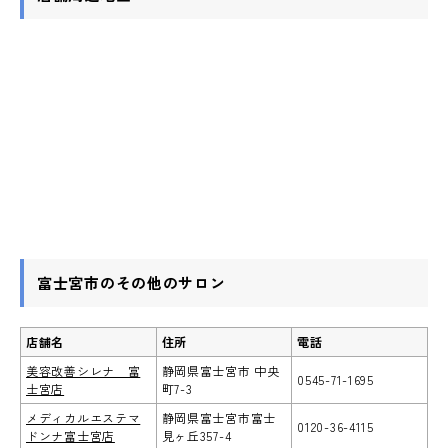
富士宮市のその他のサロン
店舗名
住所
電話
美容改善シレナ 富
静岡県富士宮市 中央
0545-71-1695
士宮店
町7-3
メディカルエステマ
静岡県富士宮市富士
0120-36-4115
ドンナ富士宮店
見ヶ丘357-4