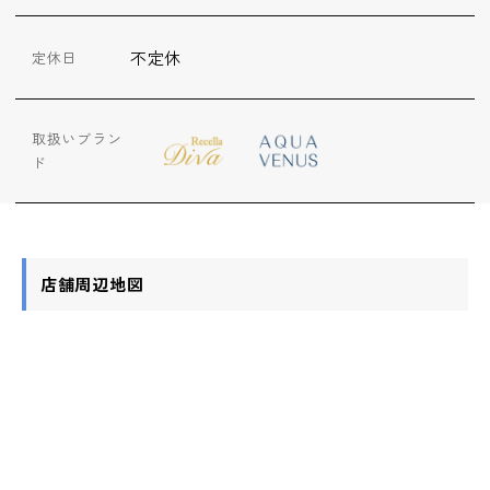
ップ
不定休
定休日
ハーブトリートメン
ト
取扱いブラン
ド
肌解析
水素トリートメント
店舗周辺地図
まこも蒸し
ラジオ波
血流チェック