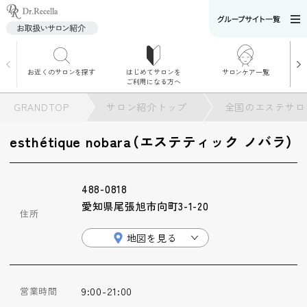
お近くのサロンを探す
はじめてサロンを
サロンケア一覧
サロンでのケアメニ
ご利用になる方へ
ュー
施術別で探す
GRANDTOP
サロン紹介トップ
全国のエステサロ
お悩み別で探す
esthétique nobara（エステティック ノバラ）
角質ケア
488-0818
角質ケア｜ポレーシ
愛知県尾張旭市向町3-1-20
ョン
住所
地図を見る
毛穴洗浄
9:00-21:00
営業時間
毛穴洗浄＆リフトア