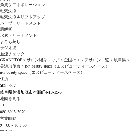
角質ケア｜ポレーション
毛穴洗浄
毛穴洗浄＆リフトアップ
ハーブトリートメント
肌解析
水素トリートメント
まこも蒸し
ラジオ波
血流チェック
GRANDTOP
>
サロン紹介トップ
>
全国のエステサロン一覧
>
岐阜県
>
美濃加茂市
>
n/n beauty space（エヌビューティースペース）
n/n beauty space（エヌビューティースペース）
住所
505-0027
岐阜県美濃加茂市本郷町4-10-19-3
地図を見る
TEL
080-6915-7070
営業時間
9：00～18：30