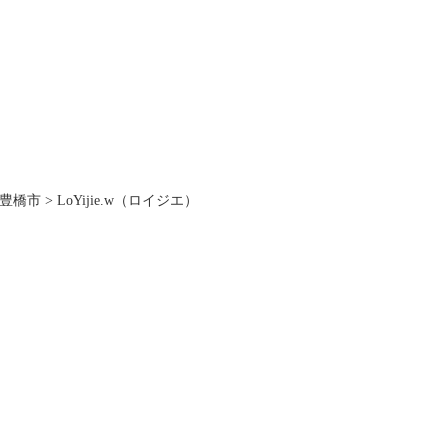
豊橋市
>
LoYijie.w（ロイジエ）