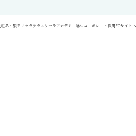
化粧品・製品
リセラテラス
リセラアカデミー
紡生
コーポレート
採用
ECサイト