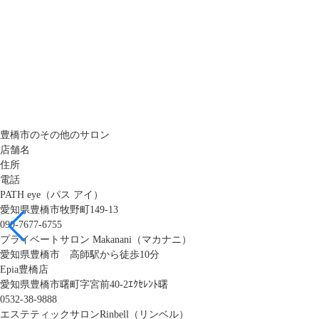
豊橋市のその他のサロン
店舗名
住所
電話
PATH eye（パス アイ）
愛知県豊橋市牧野町149-13
090-7677-6755
プライベートサロン Makanani（マカナニ）
愛知県豊橋市 高師駅から徒歩10分
Epia豊橋店
愛知県豊橋市曙町字宮前40-2ｴｸｾﾚﾝﾄ曙
0532-38-9888
エステティックサロンRinbell（リンベル）