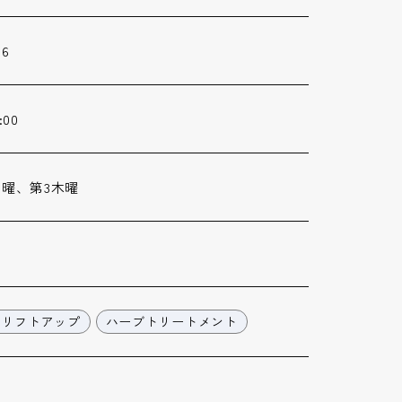
56
:00
日曜、第3木曜
＆リフトアップ
ハーブトリートメント