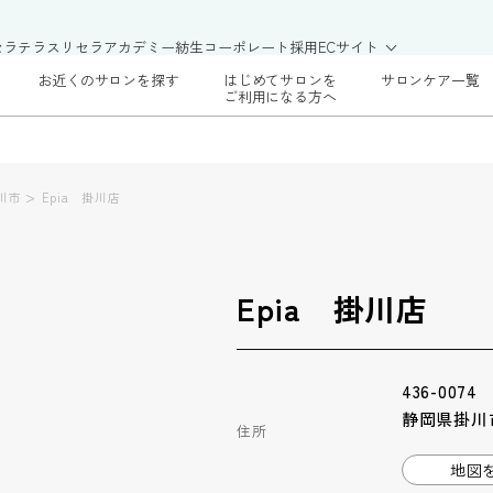
セラテラス
リセラアカデミー
紡生
コーポレート
採用
ECサイト
お近くのサロンを探す
はじめてサロンを
サロンケア一覧
ご利用になる方へ
>
川市
Epia 掛川店
Epia 掛川店
436-0074
静岡県掛川市
住所
地図