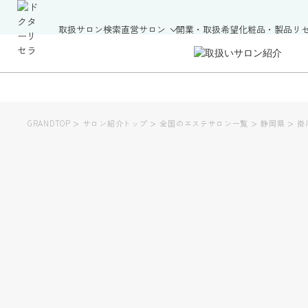
取扱サロン検索
直営サロン
開業・取扱希望
化粧品・製品
リ
>
>
>
>
GRANDTOP
サロン紹介トップ
全国のエステサロン一覧
静岡県
掛