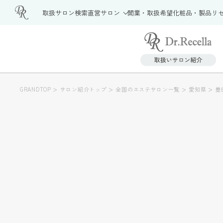
取扱サロン検索
直営サロン
開業・取扱希望
化粧品・製品
リ
>
>
>
>
GRANDTOP
サロン紹介トップ
全国のエステサロン一覧
愛知県
豊