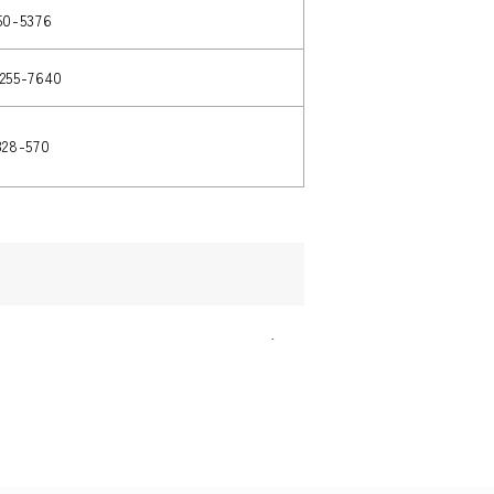
50-5376
255-7640
328-570