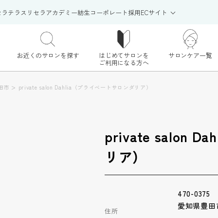
セラテラス
リセラアカデミー
紡生
コーポレート
採用
ECサイト
お近くのサロンを探す
はじめてサロンを
サロンケア一覧
ご利用になる方へ
>
田市
private salon Dahlia（プライベートサロンダリア）
private salo
リア）
470-0375
愛知県豊田
住所