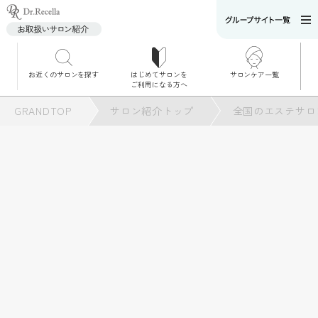
お近くのサロンを探す
はじめてサロンを
サロンケア一覧
サロンでのケアメニ
ご利用になる方へ
ュー
施術別で探す
GRANDTOP
サロン紹介トップ
全国のエステサロ
お悩み別で探す
角質ケア
角質ケア｜ポレーシ
ョン
毛穴洗浄
毛穴洗浄＆リフトア