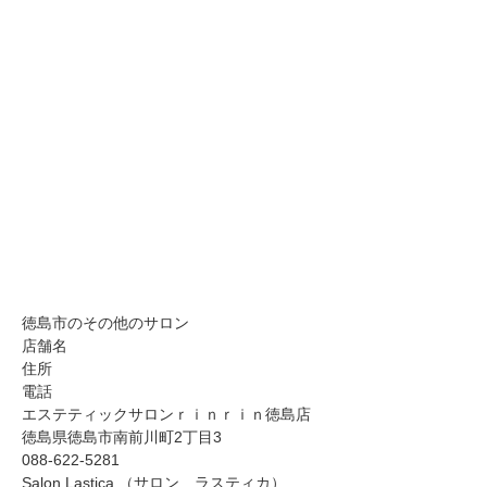
徳島市のその他のサロン
店舗名
住所
電話
エステティックサロンｒｉｎｒｉｎ徳島店
徳島県徳島市南前川町2丁目3
088-622-5281
Salon Lastica.（サロン ラスティカ）