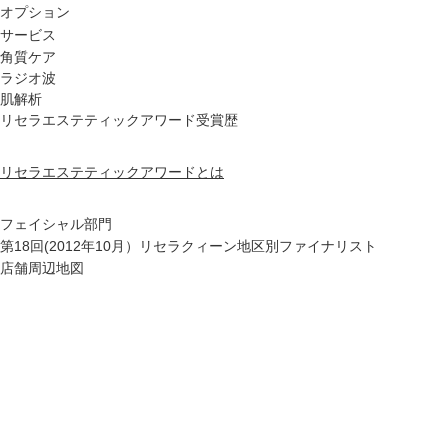
ップ
オプション
サービス
角質ケア
ハーブトリートメン
ラジオ波
ト
肌解析
リセラエステティックアワード受賞歴
肌解析
リセラエステティックアワードとは
水素トリートメント
フェイシャル部門
第18回(2012年10月）リセラクィーン地区別ファイナリスト
店舗周辺地図
まこも蒸し
ラジオ波
血流チェック