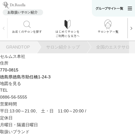
お近くのサロンを探す
はじめてサロンを
サロンケア一覧
サロンでのケアメニ
ご利用になる方へ
ュー
施術別で探す
GRANDTOP
サロン紹介トップ
全国のエステサロン
お悩み別で探す
セルムス本社
住所
角質ケア
770-0815
徳島県徳島市助任橋1-24-3
地図を見る
角質ケア｜ポレーシ
TEL
ョン
0886-56-5555
営業時間
平日:13:00～21:00、 土・日 11:00～20:00 /
毛穴洗浄
定休日
月曜日・隔週日曜日
毛穴洗浄＆リフトア
取扱いブランド