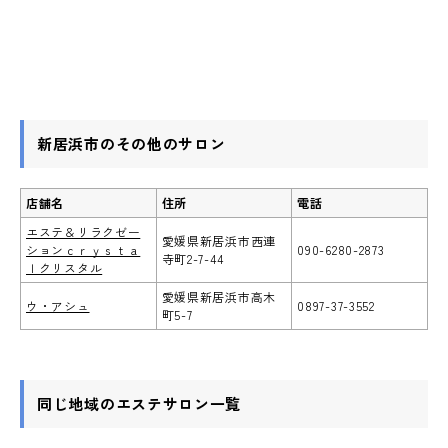
新居浜市のその他のサロン
店舗名
住所
電話
エステ＆リラクゼー
愛媛県新居浜市西連
ションｃｒｙｓｔａ
090-6280-2873
寺町2-7-44
ｌクリスタル
愛媛県新居浜市高木
ウ・アシュ
0897-37-3552
町5-7
同じ地域のエステサロン一覧