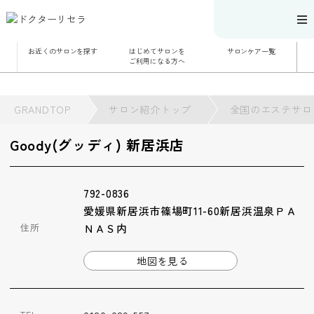
お近くのサロンを探す
はじめてサロンを
サロンケア一覧
サロンでのケアメニ
ご利用になる方へ
ュー
施術別で探す
お悩み別で探す
角質ケア
GRANDTOP
サロン紹介トップ
角質ケア｜ポレーシ
全国のエステサロ
ョン
毛穴洗浄
毛穴洗浄＆リフトア
Goody(グッディ) 新居浜店
ップ
ハーブトリートメン
ト
肌解析
水素トリートメント
792-0836
まこも蒸し
ラジオ波
愛媛県新居浜市篠場町11-60新居浜温泉ＰＡ
血流チェック
住所
ＮＡＳ内
地図を見る