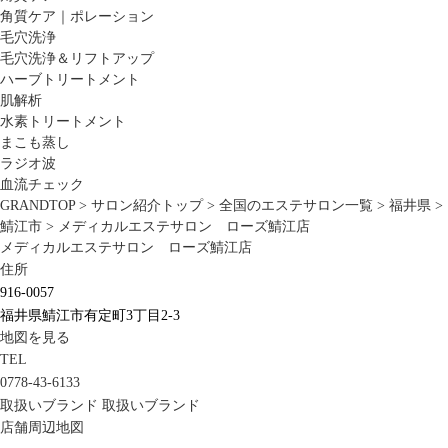
角質ケア｜ポレーション
毛穴洗浄
毛穴洗浄＆リフトアップ
ハーブトリートメント
肌解析
水素トリートメント
まこも蒸し
ラジオ波
血流チェック
GRANDTOP
>
サロン紹介トップ
>
全国のエステサロン一覧
>
福井県
>
鯖江市
>
メディカルエステサロン ローズ鯖江店
メディカルエステサロン ローズ鯖江店
住所
916-0057
福井県鯖江市有定町3丁目2-3
地図を見る
TEL
0778-43-6133
取扱いブランド
取扱いブランド
店舗周辺地図