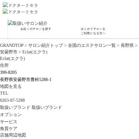
お近くのサロンを探す
はじめてサロンを
サロ
ご利用になる方へ
GRANDTOP
>
サロン紹介トップ
>
全国のエステサロン一覧
>
長野県
>
角質
安曇野市
>
Eclat(エクラ)
Eclat(エクラ)
毛穴
ハー
住所
水
399-8205
長野県安曇野市豊科5288-1
地図を見る
TEL
0263-87-5288
取扱いブランド
取扱いブランド
オプション
サービス
角質ケア
店舗周辺地図