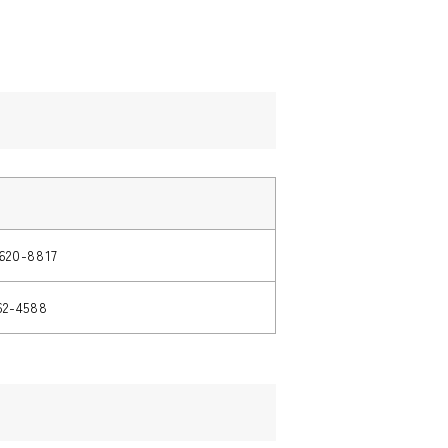
620-8817
62-4588