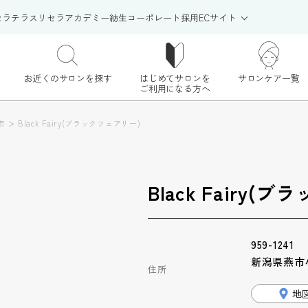
セラテラス
リセラアカデミー
紡生
コーポレート
採用
ECサイト
お近くのサロンを探す
はじめてサロンを
サロンケア一覧
ご利用になる方へ
>
市
Black Fairy(ブラックフェアリー)
Black Fairy(
959-1241
新潟県燕市小
住所
地