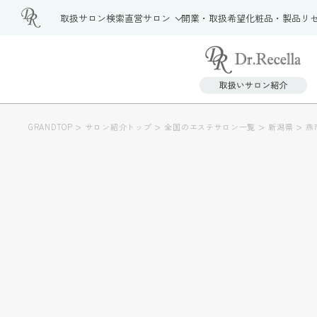
取扱サロン検索
直営サロン
開業・取扱希望
化粧品・製品
リ
>
>
>
>
GRANDTOP
サロン紹介トップ
全国のエステサロン一覧
新潟県
燕