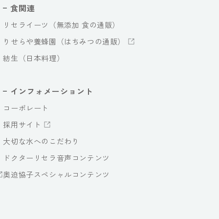
食関連
リセライーツ（無添加 食の通販）
りせらや養蜂園（はちみつの通販）
紡生（日本料理）
インフォメーショント
コーポレート
採用サイト
大切な水へのこだわり
ドクターリセラ音声コンテンツ
奥迫協子スペシャルコンテンツ