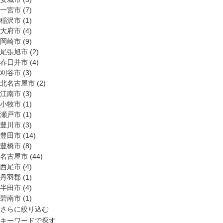
ップ
一宮市 (7)
稲沢市 (1)
大府市 (4)
ハーブトリートメン
ト
岡崎市 (9)
尾張旭市 (2)
春日井市 (4)
刈谷市 (3)
肌解析
北名古屋市 (2)
江南市 (3)
小牧市 (1)
水素トリートメント
瀬戸市 (1)
豊川市 (3)
豊田市 (14)
まこも蒸し
豊橋市 (8)
名古屋市 (44)
西尾市 (4)
ラジオ波
丹羽郡 (1)
半田市 (4)
碧南市 (1)
血流チェック
さらに絞り込む
キーワードで探す