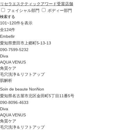
リセラエステティックアワード受賞店舗
フェイシャル部門
ボディー部門
検索する
101
~
120
件を表示
全
124
件
Embellir
愛知県豊田市上郷町5-13-13
090-7599-5232
Diva
AQUA VENUS
角質ケア
毛穴洗浄＆リフトアップ
肌解析
Soin de beaute NonNon
愛知県名古屋市北区金田町5丁目11番5号
090-8096-4633
Diva
AQUA VENUS
角質ケア
毛穴洗浄＆リフトアップ