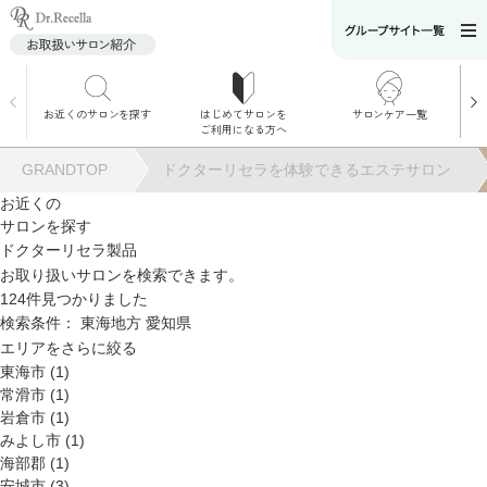
お近くのサロンを探す
はじめてサロンを
サロンケア一覧
サロンでのケアメニ
ご利用になる方へ
ュー
施術別で探す
GRANDTOP
ドクターリセラを体験できるエステサロン
お悩み別で探す
お近くの
サロンを探す
角質ケア
ドクターリセラ製品
お取り扱いサロンを検索できます。
124
件見つかりました
角質ケア｜ポレーシ
検索条件：
東海地方
愛知県
ョン
エリアをさらに絞る
東海市 (1)
常滑市 (1)
毛穴洗浄
岩倉市 (1)
みよし市 (1)
海部郡 (1)
毛穴洗浄＆リフトア
安城市 (3)