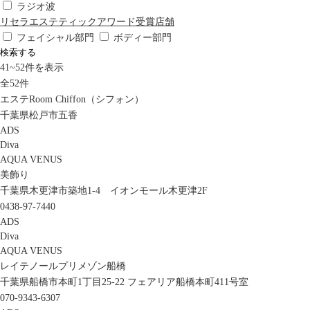
ラジオ波
リセラエステティックアワード受賞店舗
フェイシャル部門
ボディー部門
検索する
41
~
52
件を表示
全
52
件
エステRoom Chiffon（シフォン）
千葉県松戸市五香
ADS
Diva
AQUA VENUS
美飾り
千葉県木更津市築地1-4 イオンモール木更津2F
0438-97-7440
ADS
Diva
AQUA VENUS
レイテノールプリメゾン船橋
千葉県船橋市本町1丁目25-22 フェアリア船橋本町411号室
070-9343-6307