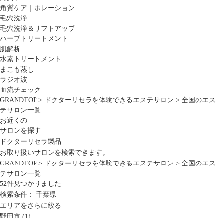
角質ケア｜ポレーション
毛穴洗浄
毛穴洗浄＆リフトアップ
ハーブトリートメント
肌解析
水素トリートメント
まこも蒸し
ラジオ波
血流チェック
GRANDTOP
>
ドクターリセラを体験できるエステサロン
>
全国のエス
テサロン一覧
お近くの
サロンを探す
ドクターリセラ製品
お取り扱いサロンを検索できます。
GRANDTOP
>
ドクターリセラを体験できるエステサロン
>
全国のエス
テサロン一覧
52
件見つかりました
検索条件：
千葉県
エリアをさらに絞る
野田市 (1)