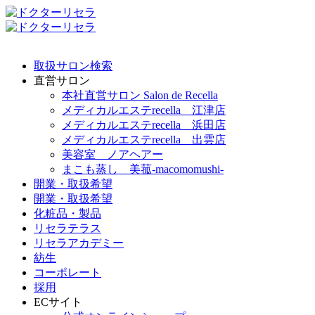
取扱サロン検索
直営サロン
本社直営サロン Salon de Recella
メディカルエステrecella 江津店
メディカルエステrecella 浜田店
メディカルエステrecella 出雲店
美容室 ノアヘアー
まこも蒸し 美菰-macomomushi-
開業・取扱希望
開業・取扱希望
化粧品・製品
リセラテラス
リセラアカデミー
紡生
コーポレート
採用
ECサイト