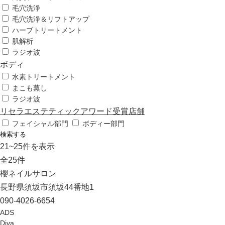
毛穴洗浄
毛穴洗浄＆リフトアップ
ハーブトリートメント
肌解析
ラジオ波
ボディ
水素トリートメント
まこも蒸し
ラジオ波
リセラエステティックアワード受賞店舗
フェイシャル部門
ボディー部門
検索する
21
~
25
件を表示
全
25
件
櫻ネイルサロン
長野県須坂市須坂44番地1
090-4026-6654
ADS
Diva