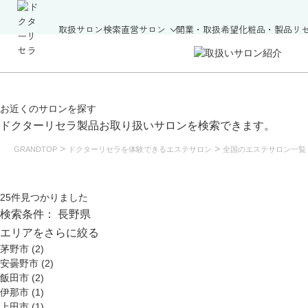
取扱サロン検索
直営サロン
開業・取扱希望
化粧品・製品
リ
お近くの
サロンを探す
ドクターリセラ製品
お取り扱いサロンを検索できます。
>
>
GRANDTOP
ドクターリセラを体験できるエステサロン
全国のエステサロン一覧
25
件見つかりました
検索条件：
長野県
エリアをさらに絞る
茅野市 (2)
安曇野市 (2)
飯田市 (2)
伊那市 (1)
上田市 (1)