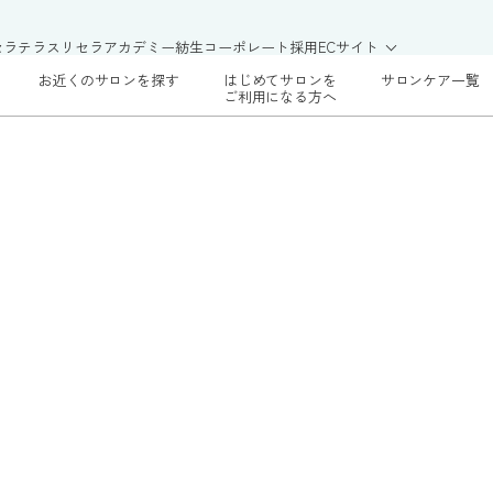
セラテラス
リセラアカデミー
紡生
コーポレート
採用
ECサイト
お近くのサロンを探す
はじめてサロンを
サロンケア一覧
ご利用になる方へ