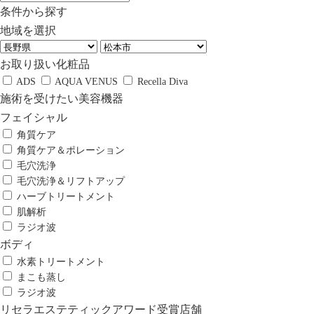
条件から探す
地域を選択
お取り扱い化粧品
ADS
AQUA VENUS
Recella Diva
施術を受けたい美容機器
フェイシャル
角質ケア
角質ケア＆ポレーション
毛穴洗浄
毛穴洗浄＆リフトアップ
ハーブトリートメント
肌解析
ラジオ波
ボディ
水素トリートメント
まこも蒸し
ラジオ波
リセラエステティックアワード受賞店舗