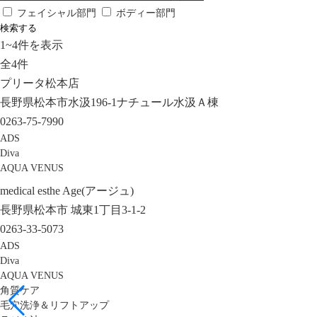
フェイシャル部門
ボディー部門
検索する
1
~
4
件を表示
全
4
件
プリータ松本店
長野県松本市水汲196-1ナチュール水汲Ａ棟
0263-75-7990
ADS
Diva
AQUA VENUS
medical esthe Age(アージュ)
長野県松本市 城東1丁目3-1-2
0263-33-5073
ADS
Diva
AQUA VENUS
角質ケア
毛穴洗浄＆リフトアップ