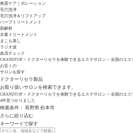
角質ケア｜ポレーション
毛穴洗浄
毛穴洗浄＆リフトアップ
ハーブトリートメント
肌解析
水素トリートメント
まこも蒸し
ラジオ波
血流チェック
GRANDTOP
>
ドクターリセラを体験できるエステサロン
>
全国のエス
お近くの
サロンを探す
ドクターリセラ製品
お取り扱いサロンを検索できます。
GRANDTOP
>
ドクターリセラを体験できるエステサロン
>
全国のエス
4
件見つかりました
検索条件：
長野県
松本市
さらに絞り込む
キーワードで探す