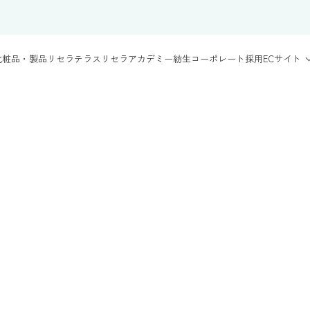
化粧品・製品
リセラテラス
リセラアカデミー
紡生
コーポレート
採用
ECサイト