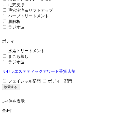
毛穴洗浄
毛穴洗浄＆リフトアップ
ハーブトリートメント
肌解析
ラジオ波
ボディ
水素トリートメント
まこも蒸し
ラジオ波
リセラエステティックアワード受賞店舗
フェイシャル部門
ボディー部門
検索する
1
~
4
件を表示
全
4
件