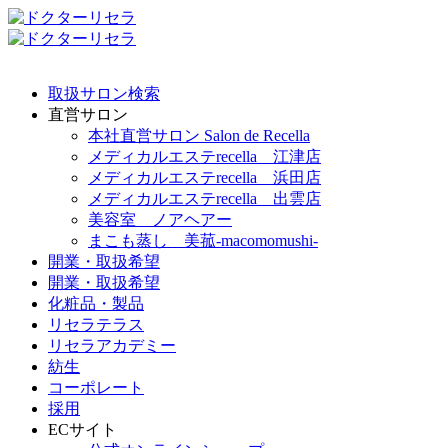
取扱サロン検索
直営サロン
本社直営サロン Salon de Recella
メディカルエステrecella 江津店
メディカルエステrecella 浜田店
メディカルエステrecella 出雲店
美容室 ノアヘアー
まこも蒸し 美菰-macomomushi-
開業・取扱希望
開業・取扱希望
化粧品・製品
リセラテラス
リセラアカデミー
紡生
コーポレート
採用
ECサイト