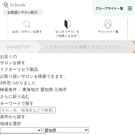
お近くのサロンを探す
はじめてサロンを
サロンケア一覧
サロンでのケアメニ
ご利用になる方へ
ュー
施術別で探す
GRANDTOP
ドクターリセラを体験できるエステサロン
お悩み別で探す
お近くの
サロンを探す
角質ケア
ドクターリセラ製品
お取り扱いサロンを検索できます。
3
件見つかりました
角質ケア｜ポレーシ
検索条件：
東海地方
愛知県
江南市
ョン
さらに絞り込む
キーワードで探す
毛穴洗浄
条件から探す
地域を選択
毛穴洗浄＆リフトア