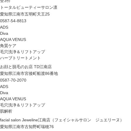
全
3
件
トータルビューティーサロン凛
愛知県江南市五明町天王25
0587-54-8813
ADS
Diva
AQUA VENUS
角質ケア
毛穴洗浄＆リフトアップ
ハーブトリートメント
お顔と脱毛のお店 TD江南店
愛知県江南市宮後町船渡86番地
0587-70-2070
ADS
Diva
AQUA VENUS
毛穴洗浄＆リフトアップ
肌解析
facial salon Jeweline江南店（フェイシャルサロン ジュエリーヌ）
愛知県江南市古知野町瑞穂76