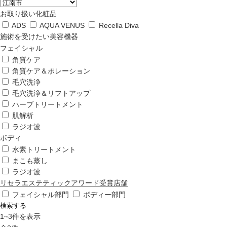
ップ
お取り扱い化粧品
ADS
AQUA VENUS
Recella Diva
ハーブトリートメン
施術を受けたい美容機器
ト
フェイシャル
角質ケア
角質ケア＆ポレーション
肌解析
毛穴洗浄
毛穴洗浄＆リフトアップ
ハーブトリートメント
水素トリートメント
肌解析
ラジオ波
ボディ
まこも蒸し
水素トリートメント
まこも蒸し
ラジオ波
ラジオ波
リセラエステティックアワード受賞店舗
フェイシャル部門
ボディー部門
検索する
血流チェック
1
~
3
件を表示