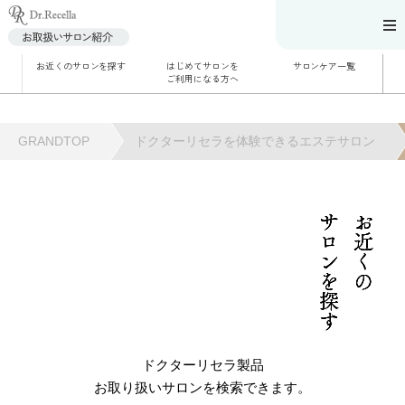
お近くのサロンを探す
はじめてサロンを
サロンケア一覧
サロンでのケアメニ
ご利用になる方へ
ュー
施術別で探す
お悩み別で探す
角質ケア
角質ケア｜ポレーシ
GRANDTOP
ドクターリセラを体験できるエステサロン
ョン
毛穴洗浄
毛穴洗浄＆リフトア
ップ
ハーブトリートメン
ト
サロンを探す
お近くの
肌解析
水素トリートメント
まこも蒸し
ラジオ波
血流チェック
ドクターリセラ製品
お取り扱いサロンを検索できます。