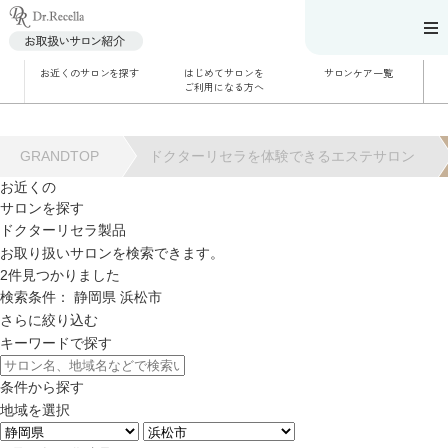
お近くのサロンを探す
はじめてサロンを
サロンケア一覧
サロンでのケアメニ
ご利用になる方へ
ュー
施術別で探す
お悩み別で探す
角質ケア
角質ケア｜ポレーシ
GRANDTOP
ドクターリセラを体験できるエステサロン
ョン
毛穴洗浄
お近くの
毛穴洗浄＆リフトア
サロンを探す
ップ
ハーブトリートメン
ドクターリセラ製品
ト
肌解析
お取り扱いサロンを検索できます。
水素トリートメント
2
件見つかりました
まこも蒸し
ラジオ波
検索条件：
静岡県
浜松市
血流チェック
さらに絞り込む
キーワードで探す
条件から探す
地域を選択