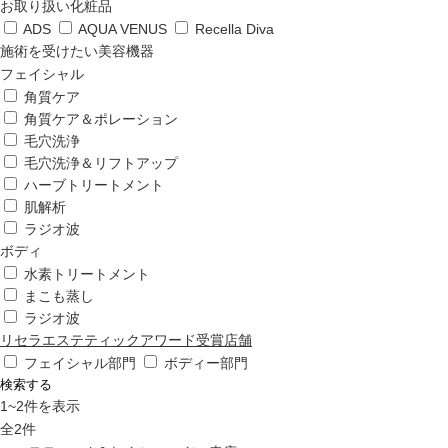
お取り扱い化粧品
ADS
AQUA VENUS
Recella Diva
施術を受けたい美容機器
フェイシャル
角質ケア
角質ケア＆ポレーション
毛穴洗浄
毛穴洗浄＆リフトアップ
ハーブトリートメント
肌解析
ラジオ波
ボディ
水素トリートメント
まこも蒸し
ラジオ波
リセラエステティックアワード受賞店舗
フェイシャル部門
ボディー部門
検索する
1
~
2
件を表示
全
2
件