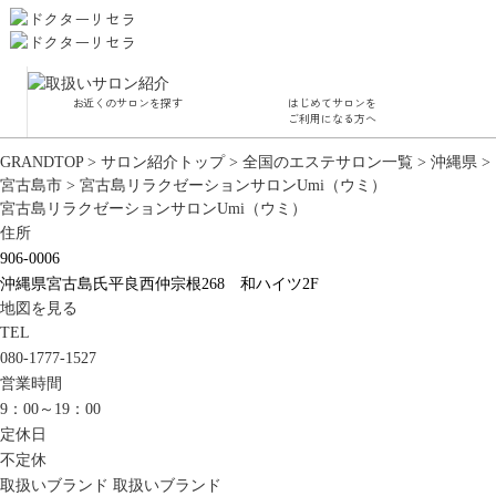
お近くのサロンを探す
はじめてサロンを
サロ
ご利用になる方へ
GRANDTOP
>
サロン紹介トップ
>
全国のエステサロン一覧
>
沖縄県
>
角質
宮古島市
>
宮古島リラクゼーションサロンUmi（ウミ）
宮古島リラクゼーションサロンUmi（ウミ）
毛穴
ハー
住所
水
906-0006
沖縄県宮古島氏平良西仲宗根268 和ハイツ2F
地図を見る
TEL
080-1777-1527
営業時間
9：00～19：00
定休日
不定休
取扱いブランド
取扱いブランド