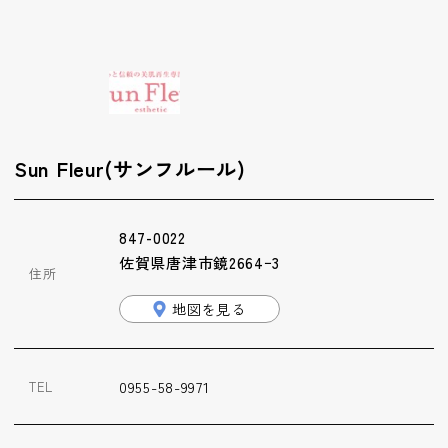
ップ
ハーブトリートメン
ト
肌解析
Sun Fleur(サンフルール)
水素トリートメント
847-0022
佐賀県唐津市鏡2664ｰ3
住所
まこも蒸し
地図を見る
ラジオ波
0955-58-9971
TEL
血流チェック