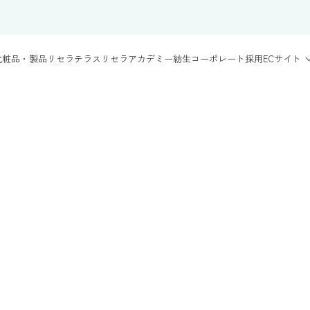
化粧品・製品
リセラテラス
リセラアカデミー
紡生
コーポレート
採用
ECサイト