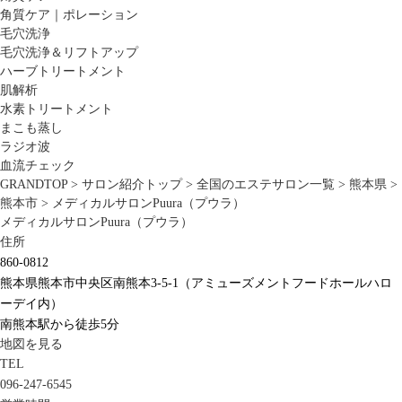
角質ケア｜ポレーション
毛穴洗浄
毛穴洗浄＆リフトアップ
ハーブトリートメント
肌解析
水素トリートメント
まこも蒸し
ラジオ波
血流チェック
GRANDTOP
>
サロン紹介トップ
>
全国のエステサロン一覧
>
熊本県
>
熊本市
>
メディカルサロンPuura（プウラ）
メディカルサロンPuura（プウラ）
住所
860-0812
熊本県熊本市中央区南熊本3-5-1（アミューズメントフードホールハロ
ーデイ内）
南熊本駅から徒歩5分
地図を見る
TEL
096-247-6545