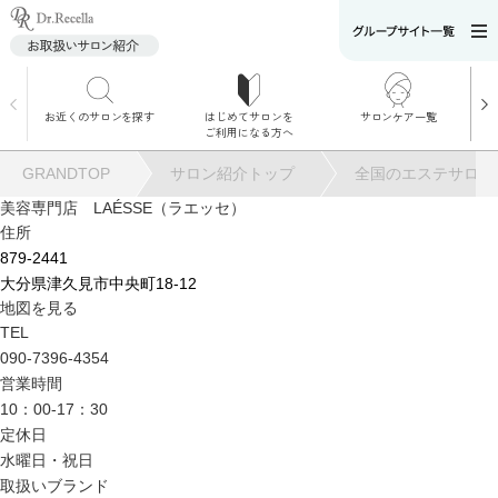
お近くのサロンを探す
はじめてサロンを
サロンケア一覧
サロンでのケアメニ
ご利用になる方へ
ュー
施術別で探す
GRANDTOP
サロン紹介トップ
全国のエステサロン
お悩み別で探す
美容専門店 LAÉSSE（ラエッセ）
住所
角質ケア
879-2441
大分県津久見市中央町18-12
地図を見る
角質ケア｜ポレーシ
TEL
ョン
090-7396-4354
営業時間
10：00-17：30
毛穴洗浄
定休日
水曜日・祝日
毛穴洗浄＆リフトア
取扱いブランド