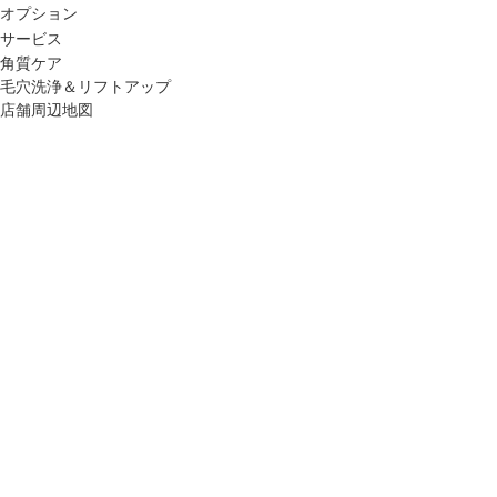
ップ
オプション
サービス
角質ケア
ハーブトリートメン
毛穴洗浄＆リフトアップ
ト
店舗周辺地図
肌解析
水素トリートメント
まこも蒸し
ラジオ波
血流チェック