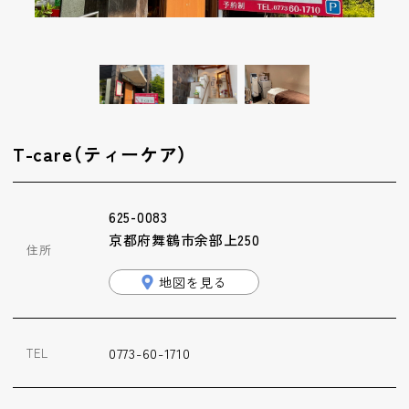
ップ
ハーブトリートメン
ト
肌解析
T-care（ティーケア）
水素トリートメント
625-0083
京都府舞鶴市余部上250
住所
まこも蒸し
地図を見る
ラジオ波
0773-60-1710
TEL
血流チェック