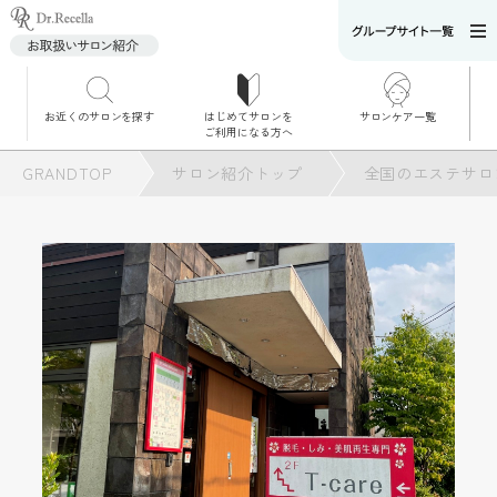
お近くのサロンを探す
はじめてサロンを
サロンケア一覧
サロンでのケアメニ
ご利用になる方へ
ュー
施術別で探す
GRANDTOP
サロン紹介トップ
全国のエステサロ
お悩み別で探す
角質ケア
角質ケア｜ポレーシ
ョン
毛穴洗浄
毛穴洗浄＆リフトア