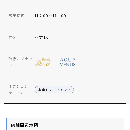
ップ
11：00～17：00
営業時間
ハーブトリートメン
ト
不定休
定休日
肌解析
取扱いブラン
水素トリートメント
ド
まこも蒸し
オプション
水素トリートメント
サービス
ラジオ波
血流チェック
店舗周辺地図