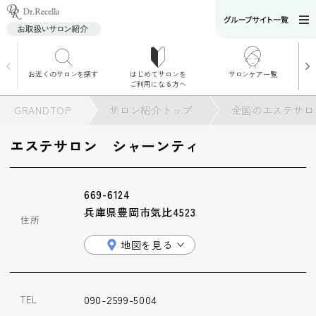
お近くのサロンを探す
はじめてサロンを
サロンケア一覧
サロンでのケアメニ
ご利用になる方へ
ュー
施術別で探す
GRANDTOP
サロン紹介トップ
全国のエステサロ
お悩み別で探す
エステサロン シャーンティ
角質ケア
669-6124
角質ケア｜ポレーシ
兵庫県豊岡市気比4523
ョン
住所
地図を見る
毛穴洗浄
090-2599-5004
TEL
毛穴洗浄＆リフトア