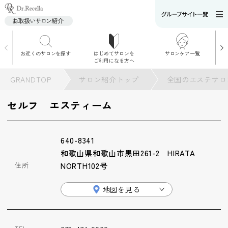
お近くのサロンを探す
はじめてサロンを
サロンケア一覧
サロンでのケアメニ
ご利用になる方へ
ュー
施術別で探す
GRANDTOP
サロン紹介トップ
全国のエステサロ
お悩み別で探す
セルフ エスティーム
角質ケア
640-8341
角質ケア｜ポレーシ
和歌山県和歌山市黒田261-2 HIRATA
ョン
住所
NORTH102号
地図を見る
毛穴洗浄
毛穴洗浄＆リフトア