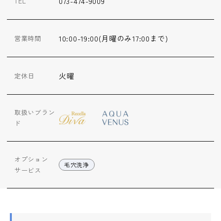
073-474-9009
TEL
ップ
ハーブトリートメン
10:00-19:00(月曜のみ17:00まで)
営業時間
ト
肌解析
火曜
定休日
水素トリートメント
取扱いブラン
ド
まこも蒸し
オプション
毛穴洗浄
サービス
ラジオ波
血流チェック