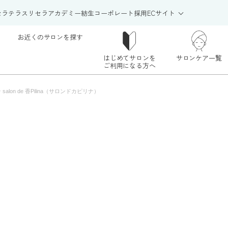
セラテラス
リセラアカデミー
紡生
コーポレート
採用
ECサイト
お近くのサロンを探す
はじめてサロンを
サロンケア一覧
ご利用になる方へ
>
salon de 香Pilina（サロンドカピリナ）