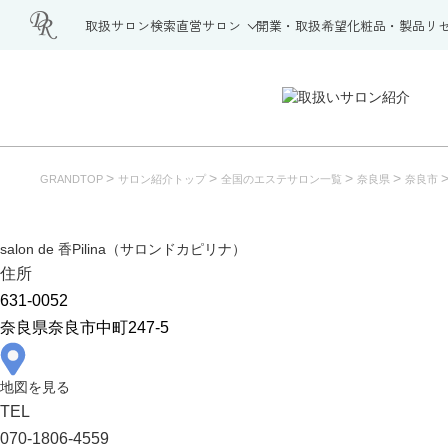
取扱サロン検索
直営サロン
開業・取扱希望
化粧品・製品
リ
>
>
>
>
GRANDTOP
サロン紹介トップ
全国のエステサロン一覧
奈良県
奈良市
salon de 香Pilina（サロンドカピリナ）
住所
631-0052
奈良県奈良市中町247-5
地図を見る
TEL
070-1806-4559