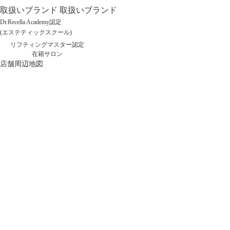
取扱いブランド
取扱いブランド
Dr.Recella Academy認定
(エステティックスクール)
リフティングマスター認定
在籍サロン
店舗周辺地図