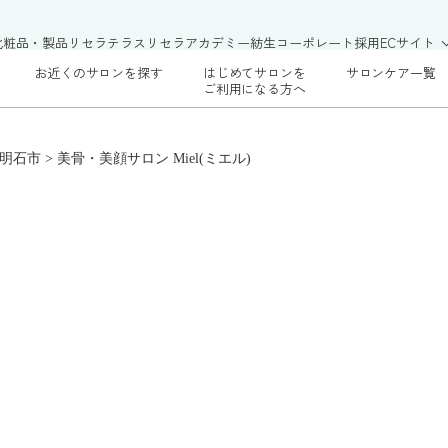
化粧品・製品
リセラテラス
リセラアカデミー
紡生
コーポレート
採用
ECサイト
お近くのサロンを探す
はじめてサロンを
サロンケア一覧
ご利用になる方へ
明石市
>
美骨・美顔サロン Miel(ミエル)