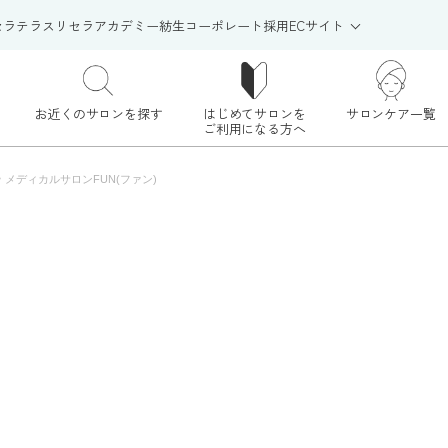
セラテラス
リセラアカデミー
紡生
コーポレート
採用
ECサイト
お近くのサロンを探す
はじめてサロンを
サロンケア一覧
ご利用になる方へ
>
メディカルサロンFUN(ファン)