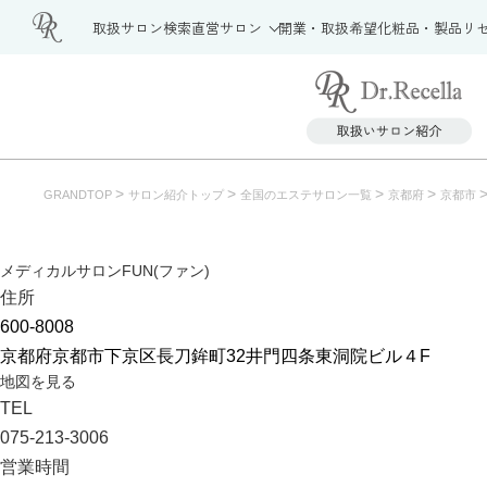
取扱サロン検索
直営サロン
開業・取扱希望
化粧品・製品
リ
>
>
>
>
GRANDTOP
サロン紹介トップ
全国のエステサロン一覧
京都府
京都市
メディカルサロンFUN(ファン)
住所
600-8008
京都府京都市下京区長刀鉾町32井門四条東洞院ビル４F
地図を見る
TEL
075-213-3006
営業時間